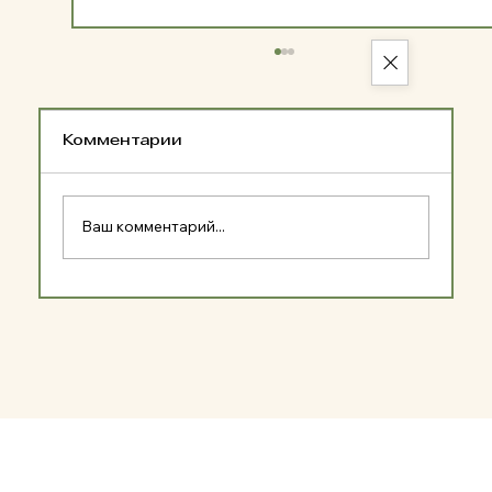
Комментарии
Ваш комментарий...
Логопедическая работа с
детьми через игру на
блокфлейте.