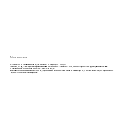
Мой дом - моя крепость
Никому из нас не хочется пускать в дом ненадёжных, непроверенных людей.
Тем более, что функции охранника предполагают высокую степень ответственности, готовности работать в круглосуточном режиме.
Мы им доверяем безопасность свою и самых близких людей.​
Агентство Золотое сечение гарантирует подбор охранника, имеющего опыт работы в семьях, прошедшего специальные курсы, проверенного
Службой Безопасности и полиграфом.